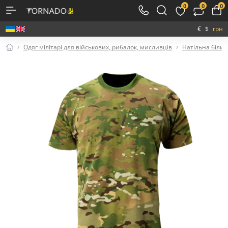
0
0
0
€
$
грн
Одяг мілітарі для військових, рибалок, мисливців
Натільна біли