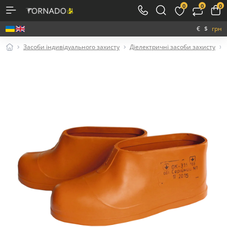
0
0
0
€
$
грн
Засоби індивідуального захисту
Діелектричні засоби захисту