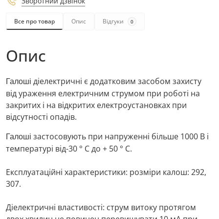
Зворотний дзвінок
Все про товар
Опис
Відгуки
0
Опис
діелектричні є додатковим засобом захисту
Галоші
від ураження електричним струмом при роботі на
закритих і на відкритих електроустановках при
відсутності опадів.
застосовують при напруженні більше 1000 В і
Галоші
температурі від-30 ° С до + 50 ° С.
Експлуатаційні характеристики: розміри калош: 292,
307.
Діелектричні властивості: струм витоку протягом