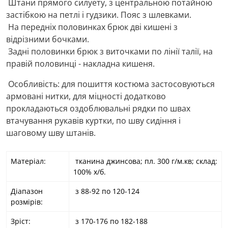
Штани прямого силуету, з центральною потайною
застібкою на петлі і гудзики. Пояс з шлевками.
На передніх половинках брюк дві кишені з
відрізними бочками.
Задні половинки брюк з виточками по лінії талії, на
правій половинці - накладна кишеня.
Особливість: для пошиття костюма застосовуються
армовані нитки, для міцності додатково
прокладаються оздоблювальні рядки по швах
втачування рукавів куртки, по шву сидіння і
шаговому шву штанів.
Матеріал:
тканина джинсова; пл. 300 г/м.кв; склад:
100% х/б.
Діапазон
з 88-92 по 120-124
розмірів:
Зріст:
з 170-176 по 182-188