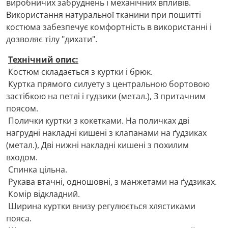
виробничих забруднень і механічних впливів.
Використання натуральної тканини при пошитті
костюма забезпечує комфортність в використанні і
дозволяє тілу "дихати".
Технічний опис:
Костюм складається з куртки і брюк.
Куртка прямого силуету з центральною бортовою
застібкою на петлі і гудзики (метал.), З притачним
поясом.
Полички куртки з кокетками. На поличках дві
нагрудні накладні кишені з клапанами на ґудзиках
(метал.), Дві нижні накладні кишені з похилим
входом.
Спинка цільна.
Рукава втачні, одношовні, з манжетами на ґудзиках.
Комір відкладний.
Ширина куртки внизу регулюється хлястиками
пояса.