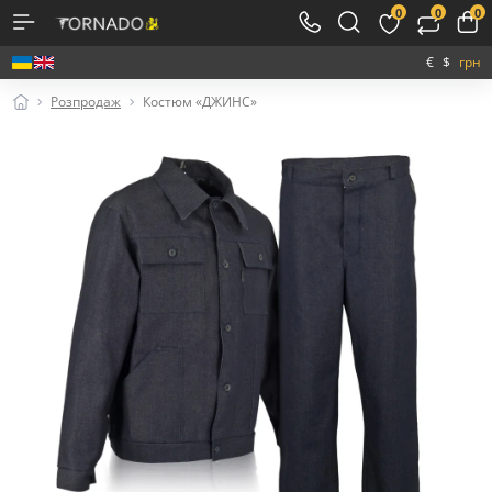
0
0
0
€
$
грн
Розпродаж
Костюм «ДЖИНС»