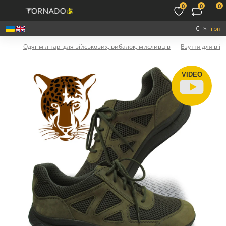
0
0
0
€
$
грн
Одяг мілітарі для військових, рибалок, мисливців
Взуття для вій
VIDEO