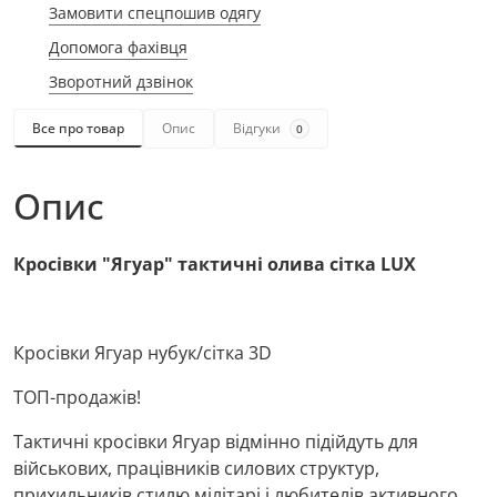
Замовити спецпошив одягу
Допомога фахівця
Зворотний дзвінок
Все про товар
Опис
Відгуки
0
Опис
Кросівки "
Ягуар
" тактичні олива сітка LUX
Кросівки Ягуар нубук/сітка 3D
ТОП-продажів!
Тактичні кросівки Ягуар відмінно підійдуть для
військових, працівників силових структур,
прихильників стилю мілітарі і любителів активного