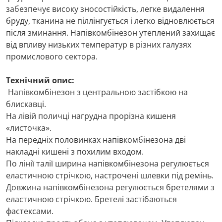
забезпечує високу зносостійкість, легке видалення
бруду, тканина не піллінгується і легко відновлюється
після зминання. Напівкомбінезон утеплений захищає
від впливу низьких температур в різних галузях
промислового сектора.
Технічний опис:
Напівкомбінезон з центральною застібкою на
блискавці.
На лівій поличці нагрудна прорізна кишеня
«листочка».
На передніх половинках напівкомбінезона дві
накладні кишені з похилим входом.
По лінії талії ширина напівкомбінезона регулюється
еластичною стрічкою, настрочені шлевки під ремінь.
Довжина напівкомбінезона регулюється бретелями з
еластичною стрічкою. Бретелі застібаються
фастексами.