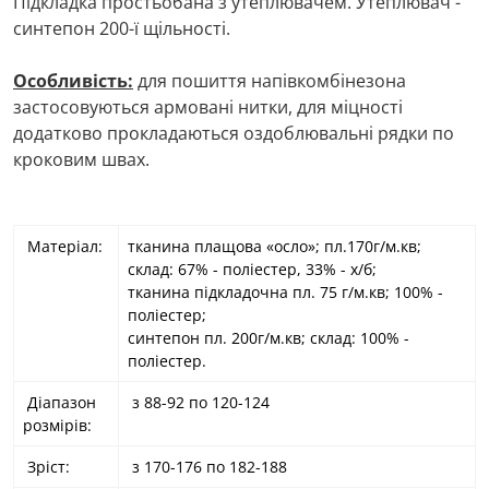
Підкладка простьобана з утеплювачем. Утеплювач -
синтепон 200-ї щільності.
Особливість:
для пошиття напівкомбінезона
застосовуються армовані нитки, для міцності
додатково прокладаються оздоблювальні рядки по
кроковим швах.
Матеріал:
тканина плащова «осло»; пл.170г/м.кв;
склад: 67% - поліестер, 33% - х/б;
тканина підкладочна пл. 75 г/м.кв; 100% -
поліестер;
синтепон пл. 200г/м.кв; склад: 100% -
поліестер.
Діапазон
з 88-92 по 120-124
розмірів:
Зріст:
з 170-176 по 182-188