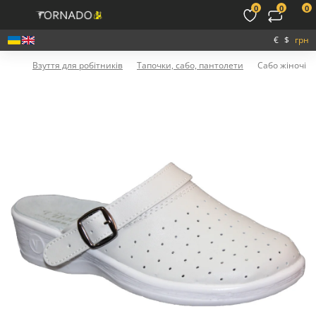
0
0
0
€
$
грн
Взуття для робітників
Тапочки, сабо, пантолети
Сабо жіночі 