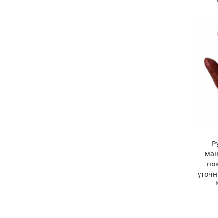
Р
ман
пок
уточн