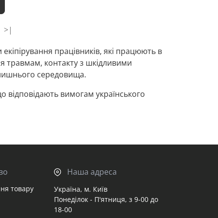
>|
и екіпірування працівників, які працюють в
ня травмам, контакту з шкідливими
олишнього середовища.
що відповідають вимогам українського
комплектуємо рішення як для приватних
ицтва, енергетики та транспорту.
, коли неможливо забезпечити безпеку
они захищають органи дихання, зору,
во
Наша адреса
ня товару
Україна, м. Київ
Понеділок - П'ятниця, з 9-00 до
18-00