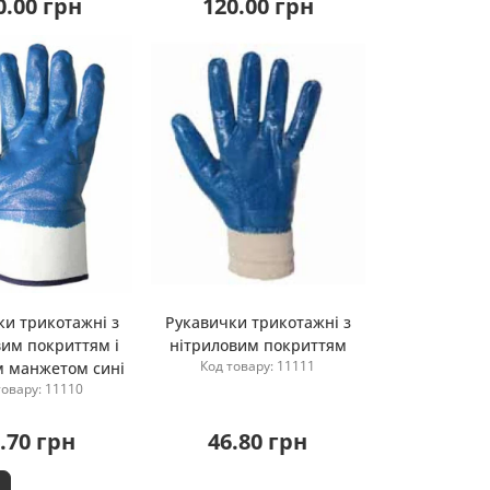
0.00 грн
120.00 грн
ки трикотажні з
Рукавички трикотажні з
вим покриттям і
нітриловим покриттям
Купити
Купити
Код товару: 11111
 манжетом сині
товару: 11110
.70 грн
46.80 грн