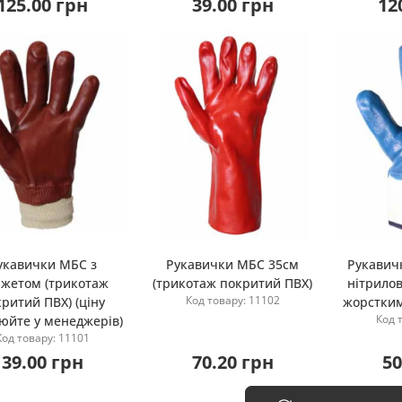
125.00 грн
39.00 грн
12
укавички МБС з
Рукавички МБС 35см
Рукавич
жетом (трикотаж
(трикотаж покритий ПВХ)
нітрило
Купити
Купити
Код товару: 11102
ритий ПВХ) (ціну
жорстким
Код 
юйте у менеджерів)
Код товару: 11101
39.00 грн
70.20 грн
50