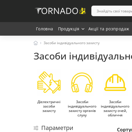
Головна
Продукція
Акції та розпродаж
Засоби індивідуального захисту
Засоби індивідуальн
Діелектричні
Засоби
Засоби
засоби
індивідуального
індивідуального
захисту
захисту органів
захисту очей,
слуху
обличчя
Параметри
Сорту