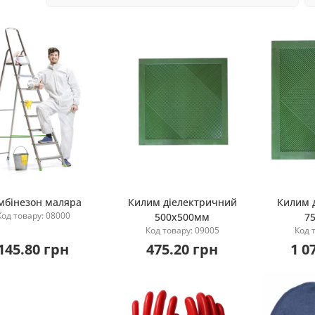
мбінезон маляра
Килим діелектричний
Килим 
Код товару: 08000
500х500мм
7
Купити
Купити
Код товару: 09005
Код 
145.80 грн
475.20 грн
1 0