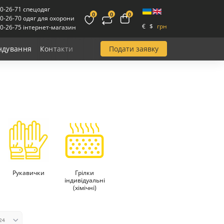
00-26-71 спецодяг
0
0
0
00-26-70 одяг для охорони
€
$
грн
00-26-75 інтернет-магазин
Подати заявку
ндування
Контакти
Рукавички
Грілки
індивідуальні
(хімічні)