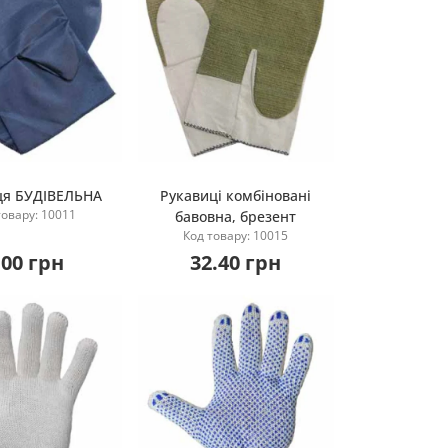
ця БУДІВЕЛЬНА
Рукавиці комбіновані
товару: 10011
бавовна, брезент
Купити
Купити
Код товару: 10015
.00 грн
32.40 грн