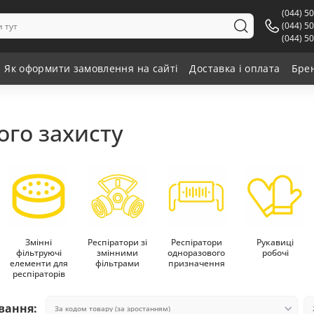
(044) 5
(044) 5
(044) 5
Як оформити замовлення на сайті
Доставка і оплата
Бре
ого захисту
Змінні
Респіратори зі
Респіратори
Рукавиці
фільтруючі
змінними
одноразового
робочі
елементи для
фільтрами
призначення
респіраторів
вання: