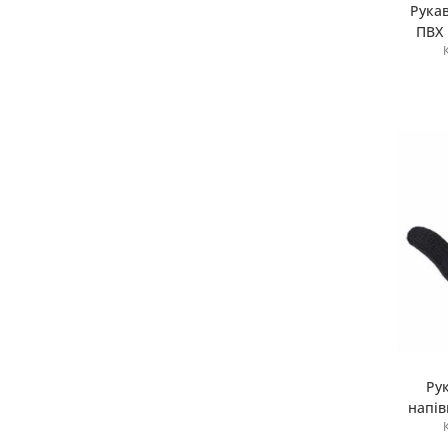
Рука
ПВХ 
Ру
напів