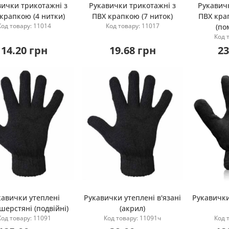
вички трикотажні з
Рукавички трикотажні з
Рукавич
крапкою (4 нитки)
ПВХ крапкою (7 ниток)
ПВХ кра
Купити
Купити
Код товару: 11014
Код товару: 11017
(по
Код 
14.20 грн
19.68 грн
23
кавички утеплені
Рукавички утеплені в'язані
Рукавички
шерстяні (подвійні)
(акрил)
Купити
Купити
Код товару: 11091
Код товару: 11091ч
Код 