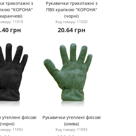
ки трикотажні з
Рукавички трикотажні з
пкою "КОРОНА"
ПВХ крапкою "КОРОНА"
Купити
Купити
маранчеві)
(чорні)
товару: 11019
Код товару: 11020
.40 грн
20.64 грн
 утеплені флісові
Рукавички утеплені флісові
(чорні)
(олива)
Купити
Купити
товару: 11092
Код товару: 11093