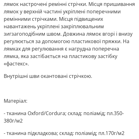
лямок настрочені ремінні стрічки. Місця пришивання
лямок у верхній частині укріплені поперечними
ремінними стрічками. Місця підвищених
навантажень укріплені закріплювальним
зигзагоподібним швом. Довжина лямок вгорі і внизу
регулюється за допомогою пластикової пряжки. На
лямках для регулювання є нагрудна поперечна
лямка, яка застібається на пластикову застібку
«фастекс».
Внутрішні шви окантовані стрічкою.
Матеріал:
- тканина Oxford/Cordura; склад: поліамід; пл.350-
380г/м2
- тканина підкладкова; склад: поліамід; пл.170г/м2