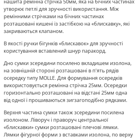
нашита ремінна стрічка 50мм, яка на бічних частинах
утворює петлі для зручності використання. Між
ремінними стрічками на бічних частинах
розташовані кишені із застібкою на «блискавку», які
закриваються клапаном.
В якості ручки бігунків «блискавок» для зручності
користування вставлений шнур паракорд.
Дно сумки зсередини посилено вкладишем изолона,
на зовнішній стороні розташовані в п'ять рядів
осередку типу MOLLE. Для формування осередків
використовується ремінна стрічка 25мм. Осередки
горизонтально розташовані на відстані 25мм одна
від одної і прошиваються зигзагоподібно рядками.
Верхня частина сумки також зсередини посилена
изолоном. Ліворуч і праворуч центральної
«блискавки» сумки розташовані плечові лямки.
Лямки фігурної форми з вставками изолона, по верху