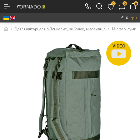
0
0
0
€
$
грн
Одяг мілітарі для військових, рибалок, мисливців
Мілітарі сумки,
VIDEO