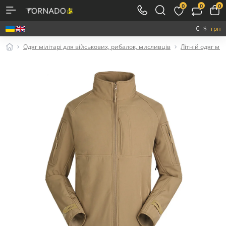
0
0
0
€
$
грн
Одяг мілітарі для військових, рибалок, мисливців
Літній одяг міл