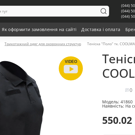
(044) 5
(044) 5
(044) 5
Як оформити замовлення на сайті
Доставка і оплата
Бре
Трикотажний одяг для охоронних структур
Теніска "Поло" тк. COOLM
Теніс
VIDEO
COOL
0
Модель:
41860
Наявність:
На с
550.02