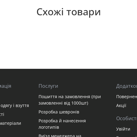
Схожі товари
мація
Послуги
Додатко
Пошиття на замовлення (при
Повернен
замовленні від 1000шт)
одягу і взуття
Акції
Розробка шевронів
ті
Особист
Розробка й нанесення
матеріали
логотипів
Увійти
Виїзд менеджера на