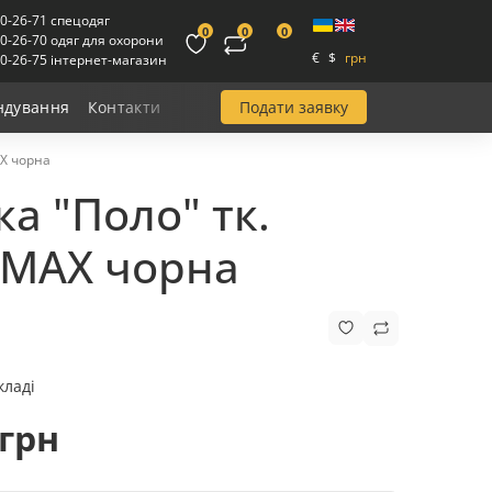
00-26-71 спецодяг
0
0
0
00-26-70 одяг для охорони
€
$
грн
00-26-75 інтернет-магазин
Подати заявку
ндування
Контакти
AX чорна
ка "Поло" тк.
MAX чорна
кладі
 грн