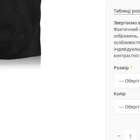
Таблиці роз
Звертаємо в
Фактичний к
зображень, 
особливост
індивідуал
контрастніс
Розмір
*
Колір