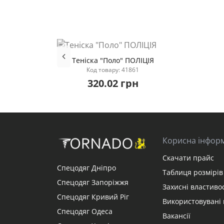
Теніска "Поло" ПОЛІЦІЯ
Код товару: 41861
320.02 грн
Купити
Корисна інфор
Скачати прайс
Спецодяг Дніпро
Таблиця розмірів 
Спецодяг Запоріжжя
Захисні властивос
Спецодяг Кривий Ріг
Використовувані 
Спецодяг Одеса
Вакансії