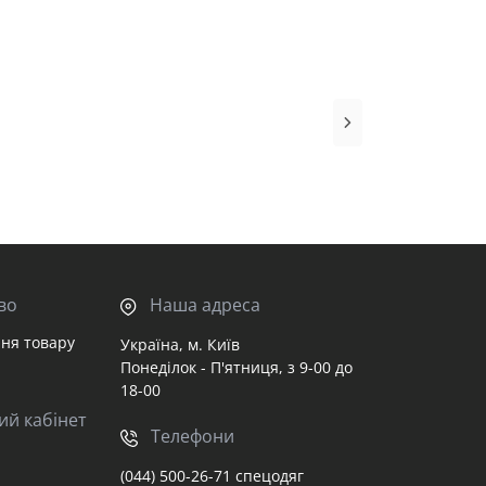
во
Наша адреса
ня товару
Україна, м. Київ
Понеділок - П'ятниця, з 9-00 до
18-00
ий кабінет
Телефони
(044) 500-26-71 спецодяг