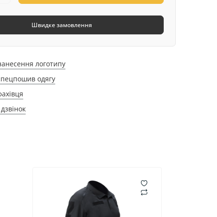
Швидке замовлення
нанесення логотипу
спецпошив одягу
фахівця
дзвінок