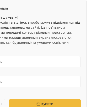
мірів
ашу увагу!
олір та відтінок виробу можуть відрізнятися від
представлених на сайті. Це пов’язано з
ями передачі кольору різними пристроями,
ьними налаштуваннями екрана (яскравістю,
тю, калібруванням) та умовами освітлення.
Купити