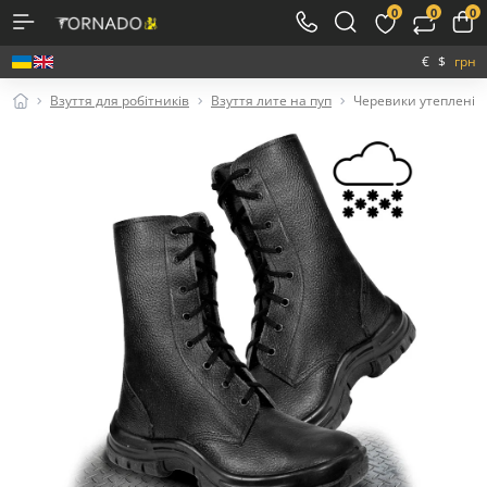
0
0
0
€
$
грн
Взуття для робітників
Взуття лите на пуп
Черевики утеплені 