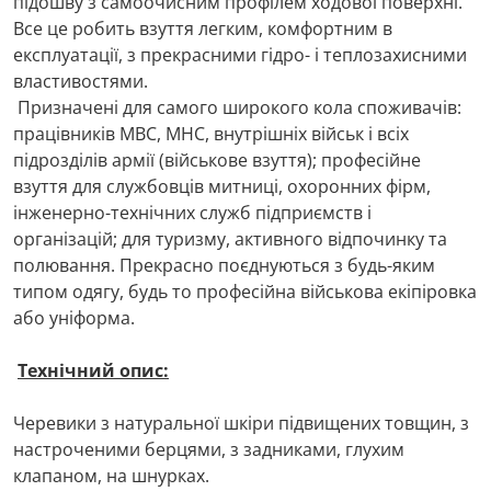
підошву з самоочисним профілем ходової поверхні.
Все це робить взуття легким, комфортним в
експлуатації, з прекрасними гідро- і теплозахисними
властивостями.
Призначені для самого широкого кола споживачів:
працівників МВС, МНС, внутрішніх військ і всіх
підрозділів армії (військове взуття); професійне
взуття для службовців митниці, охоронних фірм,
інженерно-технічних служб підприємств і
організацій; для туризму, активного відпочинку та
полювання. Прекрасно поєднуються з будь-яким
типом одягу, будь то професійна військова екіпіровка
або уніформа.
Технічний опис:
Черевики з натуральної шкіри підвищених товщин, з
настроченими берцями, з задниками, глухим
клапаном, на шнурках.