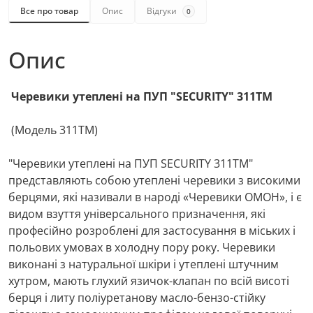
Все про товар
Опис
Відгуки
0
Опис
Черевики утеплені на ПУП "SECURITY" 311ТМ
(Модель 311ТМ)
"Черевики утеплені на ПУП SECURITY 311ТМ"
представляють собою утеплені черевики з високими
берцями, які називали в народі «Черевики ОМОН», і є
видом взуття універсального призначення, які
професійно розроблені для застосування в міських і
польових умовах в холодну пору року. Черевики
виконані з натуральної шкіри і утеплені штучним
хутром, мають глухий язичок-клапан по всій висоті
берця і литу поліуретанову масло-бензо-стійку