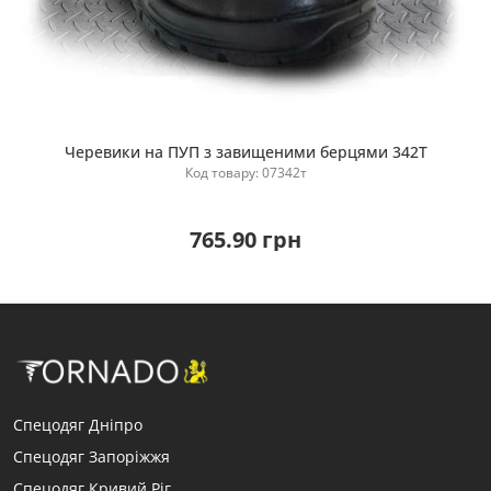
Черевики на ПУП з завищеними берцями 342Т
Купити
Код товару: 07342т
765.90 грн
Спецодяг Дніпро
Спецодяг Запоріжжя
Спецодяг Кривий Ріг