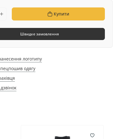
Купити
Швидке замовлення
нанесення логотипу
спецпошив одягу
фахівця
дзвінок