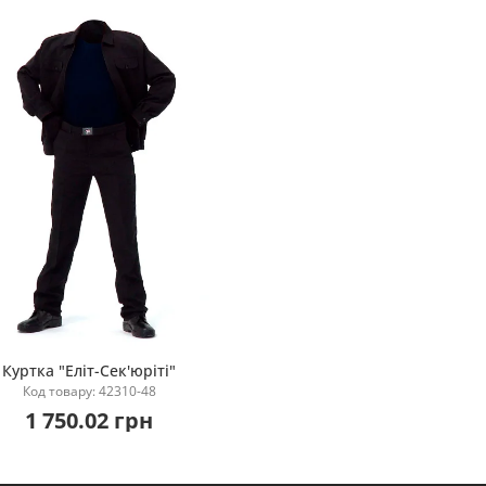
Куртка "Еліт-Сек'юріті"
Код товару: 42310-48
Купити
1 750.02 грн