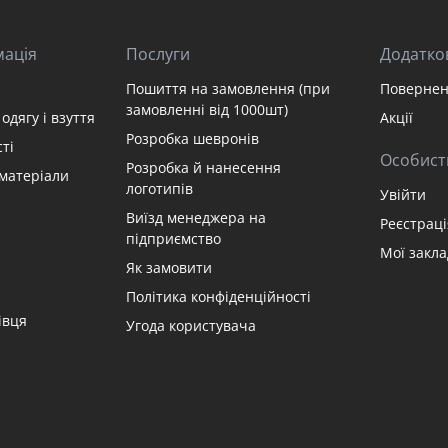
мація
Послуги
Додатко
Пошиття на замовлення (при
Повернен
замовленні від 1000шт)
одягу і взуття
Акції
Розробка шевронів
ті
Особист
Розробка й нанесення
матеріали
логотипів
Увійти
Виїзд менеджера на
Реєстраці
підприємство
Мої закл
Як замовити
Політика конфіденційності
івця
Угода користувача