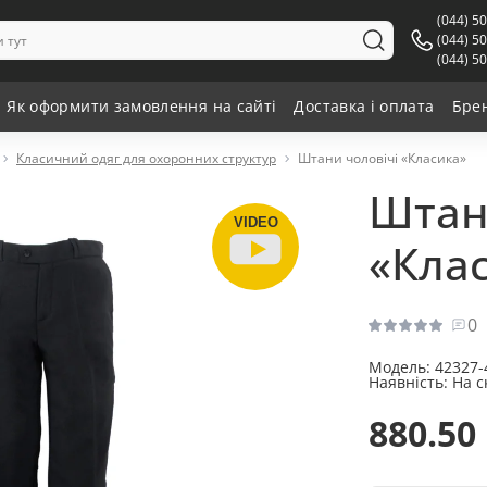
(044) 5
(044) 5
(044) 5
Як оформити замовлення на сайті
Доставка і оплата
Бре
Класичний одяг для охоронних структур
Штани чоловічі «Класика»
Штан
VIDEO
«Кла
0
Модель:
42327-
Наявність:
На с
880.50