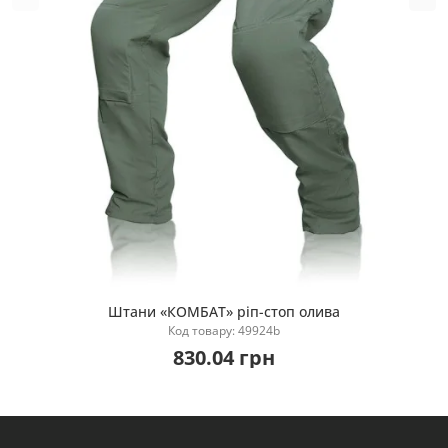
Штани «КОМБАТ» ріп-стоп олива
Купити
Код товару: 49924b
830.04 грн