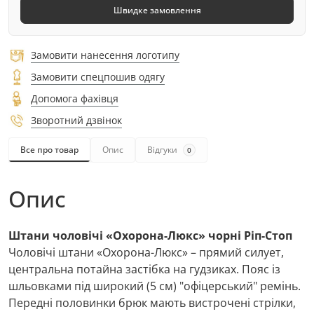
Швидке замовлення
Замовити нанесення логотипу
Замовити спецпошив одягу
Допомога фахівця
Зворотний дзвінок
Все про товар
Опис
Відгуки
0
Опис
Штани чоловічі «Охорона-Люкс» чорні Ріп-Стоп
Чоловічі штани «Охорона-Люкс» – прямий силует,
центральна потайна застібка на гудзиках. Пояс із
шльовками під широкий (5 см) "офіцерський" ремінь.
Передні половинки брюк мають вистрочені стрілки,