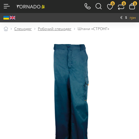
0
0
0
€
$
грн
Спецодяг
Робочий спецодяг
Штани «СТРОНГ»