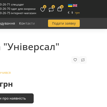
00-26-71 спецодяг
0
0
0
00-26-70 одяг для охорони
€
$
грн
00-26-75 інтернет-магазин
Подати заявку
ндування
Контакти
 "Універсал"
нчився
 грн
и про наявність