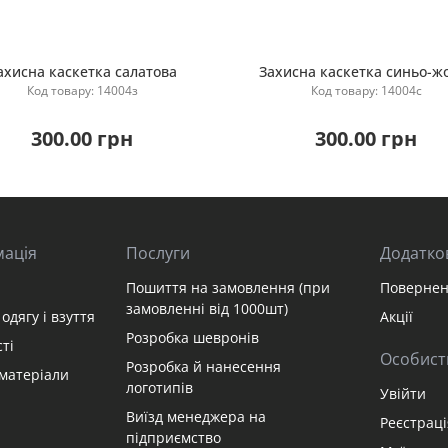
ахисна каскетка салатова
Захисна каскетка синьо-ж
Код товару: 14004з
Код товару: 14004с
Купити
Купити
300.00 грн
300.00 грн
мація
Послуги
Додатко
Пошиття на замовлення (при
Повернен
замовленні від 1000шт)
одягу і взуття
Акції
Розробка шевронів
ті
Особист
Розробка й нанесення
матеріали
логотипів
Увійти
Виїзд менеджера на
Реєстраці
підприємство