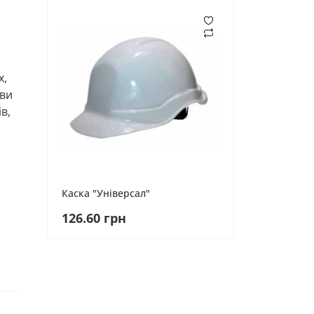
х,
ови
в,
Каска "Універсал"
126.60 грн