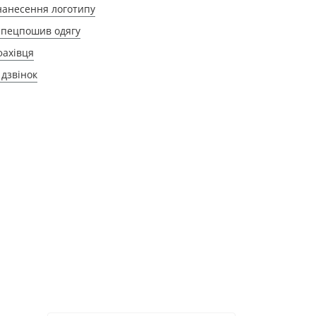
нанесення логотипу
спецпошив одягу
фахівця
дзвінок