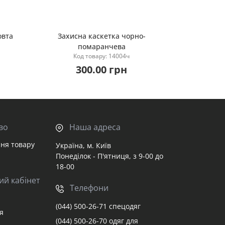
овта
Захисна каскетка чорно-
помаранчева
Купити
Код товару: 14004ч
300.00 грн
во
Наша адреса
ня товару
Україна, м. Київ
Понеділок - П'ятниця, з 9-00 до
18-00
ий кабінет
Телефони
(044) 500-26-71 спецодяг
я
(044) 500-26-70 одяг для