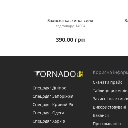
Захисна каскетка синя
З
Код товару: 14004
Купити
390.00 грн
Корисна інфор
Скачати прайс
Спецодяг Дніпро
Таблиця розмірів 
Спецодяг Запоріжжя
Захисні властивос
Спецодяг Кривий Ріг
Використовувані 
Спецодяг Одеса
Вакансії
Спецодяг Харків
Про компанію