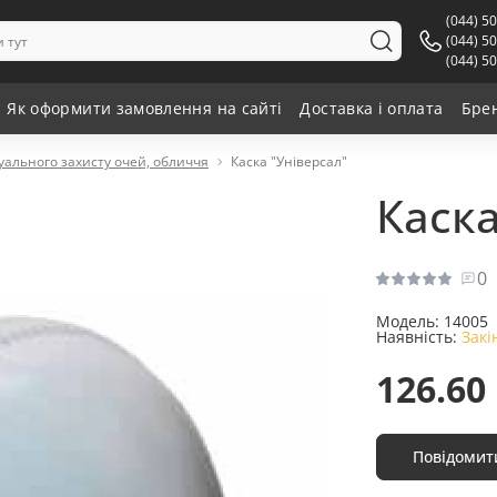
(044) 5
(044) 5
(044) 5
Як оформити замовлення на сайті
Доставка і оплата
Бре
уального захисту очей, обличчя
Каска "Універсал"
Каска
0
Модель:
14005
Наявність:
Закі
126.60
Повідомит