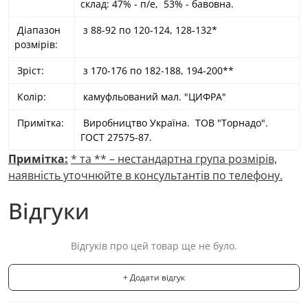
склад: 47% - п/е, 53% - бавовна.
Діапазон
з 88-92 по 120-124, 128-132*
розмірів:
Зріст:
з 170-176 по 182-188, 194-200**
Колір:
камуфльований мал. "ЦИФРА"
Примітка:
Виробництво Україна. ТОВ "Торнадо".
ГОСТ 27575-87.
Примітка:
* та ** – нестандартна група розмірів,
наявність уточнюйте в консультантів по телефону.
Відгуки
Відгуків про цей товар ще не було.
+ Додати відгук