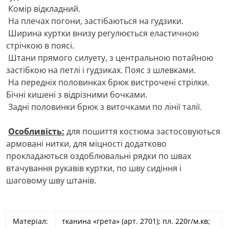
Комір відкладний.
На плечах погони, застібаються на гудзики.
Ширина куртки внизу регулюється еластичною
стрічкою в поясі.
Штани прямого силуету, з центральною потайною
застібкою на петлі і гудзиках. Пояс з шлевками.
На передніх половинках брюк вистрочені стрілки.
Бічні кишені з відрізними бочками.
Задні половинки брюк з виточками по лінії талії.
Особливість:
для пошиття костюма застосовуються
армовані нитки, для міцності додатково
прокладаються оздоблювальні рядки по швах
втачування рукавів куртки, по шву сидіння і
шаговому шву штанів.
Матеріал:
тканина «грета» (арт. 2701); пл. 220г/м.кв;