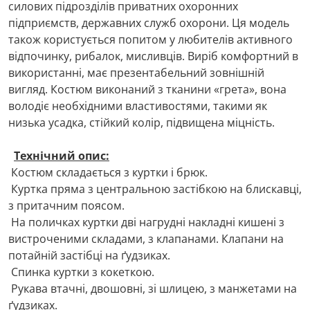
силових підрозділів приватних охоронних
підприємств, державних служб охорони. Ця модель
також користується попитом у любителів активного
відпочинку, рибалок, мисливців. Виріб комфортний в
використанні, має презентабельний зовнішній
вигляд. Костюм виконаний з тканини «грета», вона
володіє необхідними властивостями, такими як
низька усадка, стійкий колір, підвищена міцність.
Технічний опис:
Костюм складається з куртки і брюк.
Куртка пряма з центральною застібкою на блискавці,
з притачним поясом.
На поличках куртки дві нагрудні накладні кишені з
вистроченими складами, з клапанами. Клапани на
потайній застібці на ґудзиках.
Спинка куртки з кокеткою.
Рукава втачні, двошовні, зі шлицею, з манжетами на
ґудзиках.