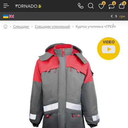
0
0
0
€
$
грн
Спецодяг
Спецодяг утеплений
Куртка утеплена «ГРЕЙ»
VIDEO