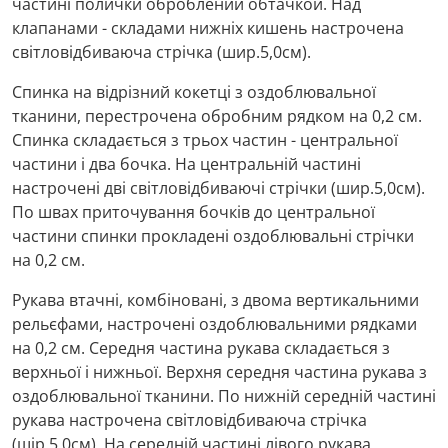
частині полички оброблений обтачкой. Над
клапанами - складами нижніх кишень настрочена
світловідбиваюча стрічка (шир.5,0см).
Спинка на відрізний кокетці з оздоблювальної
тканини, перестрочена обробним рядком на 0,2 см.
Спинка складається з трьох частин - центральної
частини і два бочка. На центральній частині
настрочені дві світловідбиваючі стрічки (шир.5,0см).
По швах приточування бочків до центральної
частини спинки прокладені оздоблювальні стрічки
на 0,2 см.
Рукава втачні, комбіновані, з двома вертикальними
рельєфами, настрочені оздоблювальними рядками
на 0,2 см. Середня частина рукава складається з
верхньої і нижньої. Верхня середня частина рукава з
оздоблювальної тканини. По нижній середній частині
рукава настрочена світловідбиваюча стрічка
(шір.5,0см). На середній частині лівого рукава