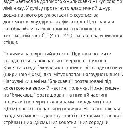
відстібається за допомогою «блискавки» і кулісою по
лінії низу. У кулісу протягнуто еластичний шнур,
довжина якого регулюється і фіксується за
допомогою двухдірочних фіксаторів. Центральна
застібка «блискавка» прикрита планкою на
текстильній застібці (4 шт. * 5,0 см) до шва ушивання
стійки.
Полички на відрізний кокетці. Підстава полички
складається з двох частин - верхньої і нижньої.
Кокетки з оздоблювальної тканини, зі складу по низу
(шириною 4,0см), яка імітує клапан нагрудної кишені.
Нагрудні кишені на "блискавці" розташовані під
кокеткою на верхній частині полички. Нижні кишені
на "блискавці" розташовані на нижній частині
полички і перекриті клапанами - складами (шир.
4,0см) з верхньої частини полички. На клапанах над
входом в кишеню для зручності є петельки з пасової
стрічки (шир.2,5см). Низ кокетки і низ середній