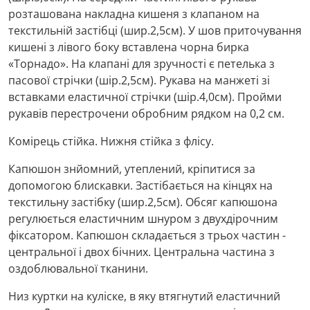
розташована накладна кишеня з клапаном на
текстильній застібці (шир.2,5см). У шов приточування
кишені з лівого боку вставлена ​​чорна бирка
«Торнадо». На клапані для зручності є петелька з
пасової стрічки (шір.2,5см). Рукава на манжеті зі
вставками еластичної стрічки (шір.4,0см). Пройми
рукавів перестрочени обробним рядком на 0,2 см.
Комірець стійка. Нижня стійка з флісу.
Капюшон знйомний, утеплений, кріпитися за
допомогою блискавки. Застібається на кінцях на
текстильну застібку (шир.2,5см). Обсяг капюшона
регулюється еластичним шнуром з двухдірочним
фіксатором. Капюшон складається з трьох частин -
центральної і двох бічних. Центральна частина з
оздоблювальної тканини.
Низ куртки на куліске, в яку втягнутий еластичний