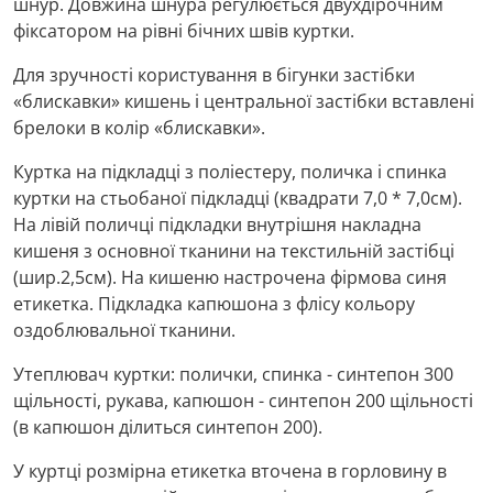
шнур. Довжина шнура регулюється двухдірочним
фіксатором на рівні бічних швів куртки.
Для зручності користування в бігунки застібки
«блискавки» кишень і центральної застібки вставлені
брелоки в колір «блискавки».
Куртка на підкладці з поліестеру, поличка і спинка
куртки на стьобаної підкладці (квадрати 7,0 * 7,0см).
На лівій поличці підкладки внутрішня накладна
кишеня з основної тканини на текстильній застібці
(шир.2,5см). На кишеню настрочена фірмова синя
етикетка. Підкладка капюшона з флісу кольору
оздоблювальної тканини.
Утеплювач куртки: полички, спинка - синтепон 300
щільності, рукава, капюшон - синтепон 200 щільності
(в капюшон ділиться синтепон 200).
У куртці розмірна етикетка вточена в горловину в