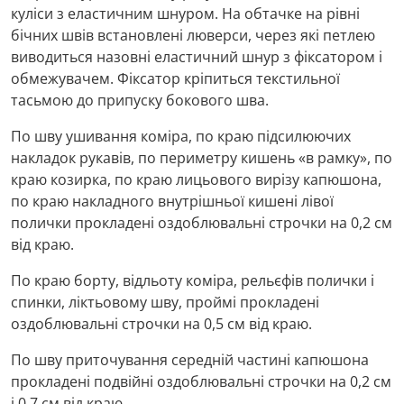
куліси з еластичним шнуром. На обтачке на рівні
бічних швів встановлені люверси, через які петлею
виводиться назовні еластичний шнур з фіксатором і
обмежувачем. Фіксатор кріпиться текстильної
тасьмою до припуску бокового шва.
По шву ушивання коміра, по краю підсилюючих
накладок рукавів, по периметру кишень «в рамку», по
краю козирка, по краю лицьового вирізу капюшона,
по краю накладного внутрішньої кишені лівої
полички прокладені оздоблювальні строчки на 0,2 см
від краю.
По краю борту, відльоту коміра, рельєфів полички і
спинки, ліктьовому шву, проймі прокладені
оздоблювальні строчки на 0,5 см від краю.
По шву приточування середній частині капюшона
прокладені подвійні оздоблювальні строчки на 0,2 см
і 0,7 см від краю.