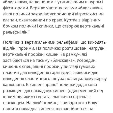
«блискавка», капюшоном з утягиваючим шнуром і
фіксаторами. Верхню частину тасьми «блискавки»
лівої полички закриває укорочений вітрозахисний
клапан, окантований по краю. Куртка з відрізним
бочком полички і спинки, що створює вертикальні
рельєфні лінії.
Полички з вертикальними рельєфами, що виходять
від лінії пройми. На поличках розташовані нагрудні
вертикальні прорізні кишені «в рамку», які
застібаються на тасьму «блискавка». Усередині
кишень є спеціальні прорізи у вигляді гумових
пластин для виведення гарнітури, і люверси для
виведення еластичного шнура по лицьовому вирізу
капюшона. В кишені правої полички додатково
розміщені дві накладних кишені (один менший під
іншим великим) і вшита еластична стрічка з
півкільцем. На лівій поличці з виворітного боку
нашита накладна кишеня, що застібається на