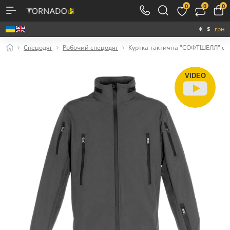
0
0
0
€
$
грн
Спецодяг
Робочий спецодяг
Куртка тактична "СОФТШЕЛЛ" сі
VIDEO