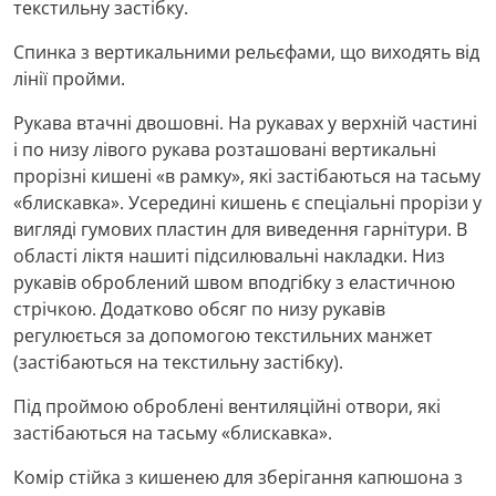
текстильну застібку.
Спинка з вертикальними рельєфами, що виходять від
лінії пройми.
Рукава втачні двошовні. На рукавах у верхній частині
і по низу лівого рукава розташовані вертикальні
прорізні кишені «в рамку», які застібаються на тасьму
«блискавка». Усередині кишень є спеціальні прорізи у
вигляді гумових пластин для виведення гарнітури. В
області ліктя нашиті підсилювальні накладки. Низ
рукавів оброблений швом вподгібку з еластичною
стрічкою. Додатково обсяг по низу рукавів
регулюється за допомогою текстильних манжет
(застібаються на текстильну застібку).
Під проймою оброблені вентиляційні отвори, які
застібаються на тасьму «блискавка».
Комір стійка з кишенею для зберігання капюшона з