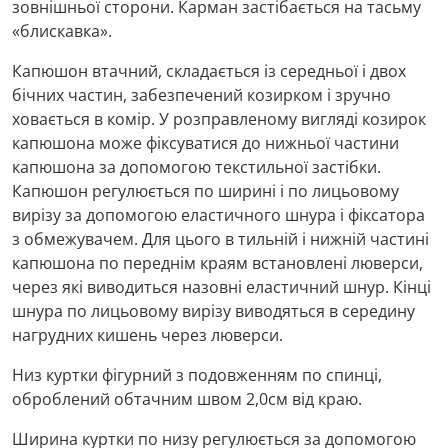
зовнішньої сторони. Карман застібається на тасьму
«блискавка».
Капюшон втачний, складається із середньої і двох
бічних частин, забезпечений козирком і зручно
ховається в комір. У розправленому вигляді козирок
капюшона може фіксуватися до нижньої частини
капюшона за допомогою текстильної застібки.
Капюшон регулюється по ширині і по лицьовому
вирізу за допомогою еластичного шнура і фіксатора
з обмежувачем. Для цього в тильній і нижній частині
капюшона по переднім краям встановлені люверси,
через які виводиться назовні еластичний шнур. Кінці
шнура по лицьовому вирізу виводяться в середину
нагрудних кишень через люверси.
Низ куртки фігурний з подовженням по спинці,
оброблений обтачним швом 2,0см від краю.
Ширина куртки по низу регулюється за допомогою