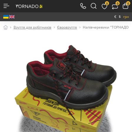
0
0
0
€
$
грн
Взуття для робітників
Євровзуття
Напівчеревики "ТОРНАДО" 