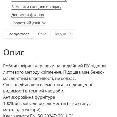
Замовити спецпошив одягу
Допомога фахівця
Зворотний дзвінок
Все про товар
Опис
Відгуки
0
Опис
Робочі шкіряні черевики на подвійний ПУ підошві
литтєвого методу кріплення. Підошва має бензо-
масло-стійкі властивості, не ковзає.
Світловідбиваючі елементи для підвищеної
видимості в темний час доби.
Антикорозійна фурнітура
100% без металевих елементів (НЕ активує
металодетектори).
Клас захисту EN ISO 20347: 2011 О1.