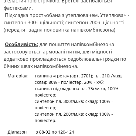
з еластичною стрічкою. Бретелі застібаються
фастексами.
Підкладка простьобана з утеплювачем. Утеплювач -
синтепон 300-ї щільності; синтепон 200-ї щільності
(передня і задня половинка напівкомбінезона).
Особливість:
для пошиття напівкомбінезона
застосовуються армовані нитки, для міцності
додатково прокладаються оздоблювальні рядки по
бічних швах напівкомбінезона.
Матеріал:
тканина «грета» (арт. 2701); пл. 210г/м.кв;
склад: 80% - поліестер, 20% - х/б;
тканина підкладочна пл. 75г/м.кв; 100% -
поліестер;
синтепон пл. 300г/м.кв; склад: 100% -
поліестер;
синтепон пл. 200г/м.кв; склад: 100% -
поліестер.
Діапазон
з 88-92 по 120-124