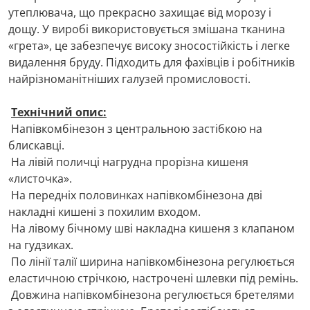
утеплювача, що прекрасно захищає від морозу і
дощу. У виробі використовується змішана тканина
«грета», це забезпечує високу зносостійкість і легке
видалення бруду. Підходить для фахівців і робітників
найрізноманітніших галузей промисловості.
Технічний опис:
Напівкомбінезон з центральною застібкою на
блискавці.
На лівій поличці нагрудна прорізна кишеня
«листочка».
На передніх половинках напівкомбінезона дві
накладні кишені з похилим входом.
На лівому бічному шві накладна кишеня з клапаном
на гудзиках.
По лінії талії ширина напівкомбінезона регулюється
еластичною стрічкою, настрочені шлевки під ремінь.
Довжина напівкомбінезона регулюється бретелями