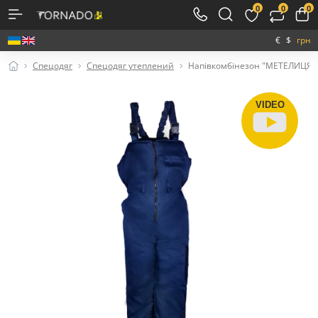
0
0
0
€
$
грн
Спецодяг
Спецодяг утеплений
Напівкомбінезон "МЕТЕЛИЦЯ"
VIDEO