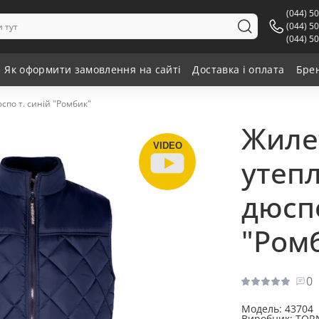
(044) 5
(044) 5
(044) 5
Як оформити замовлення на сайті
Доставка і оплата
Бре
спо т. синій "Ромбик"
Жиле
VIDEO
утеп
дюспо
"Ром
0
Модель:
43704
Виробник:
TOR