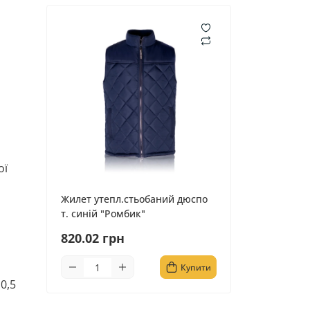
ої
Жилет утепл.стьобаний дюспо
т. синій "Ромбик"
820.02 грн
Купити
0,5