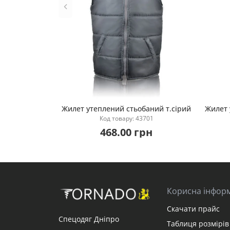
Жилет утеплений стьобаний т.сірий
Жилет 
Код товару: 43701
Купити
468.00 грн
Корисна інфор
Скачати прайс
Спецодяг Дніпро
Таблиця розмірів 