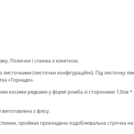
ку. Полички і спинка з кокеткою.
 листочками (листочки конфігураційні). Під листочку лів
тка «Торнадо».
чем косими рядками у формі ромба зі сторонами 7,0см *
виготовлена ​​з флісу.
і спинки, проймах прокладена оздоблювальна строчка на 