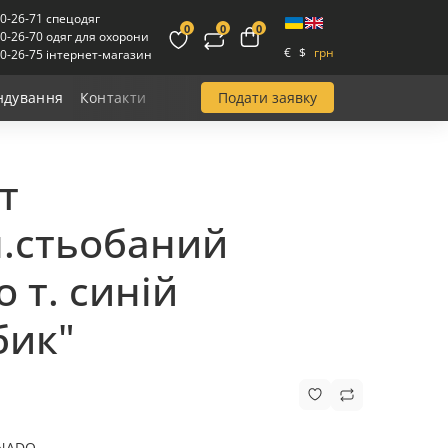
00-26-71 спецодяг
0
0
0
00-26-70 одяг для охорони
€
$
грн
00-26-75 інтернет-магазин
Подати заявку
ндування
Контакти
т
л.стьобаний
 т. синій
бик"
NADO