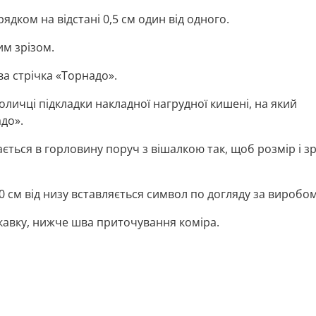
ядком на відстані 0,5 см один від одного.
м зрізом.
ва стрічка «Торнадо».
поличці підкладки накладної нагрудної кишені, на який
до».
ється в горловину поруч з вішалкою так, щоб розмір і зр
20 см від низу вставляється символ по догляду за виробом
кавку, нижче шва приточування коміра.