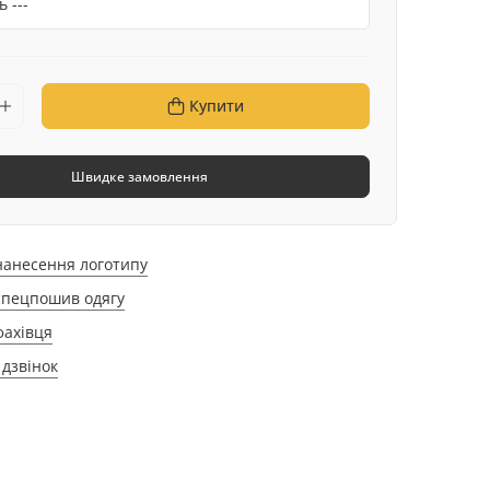
Купити
Швидке замовлення
нанесення логотипу
спецпошив одягу
фахівця
дзвінок