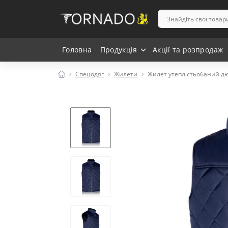
Головна
Продукція
Акції та розпродаж
Спецодяг
Жилети
Жилет утепл.стьобаний дю