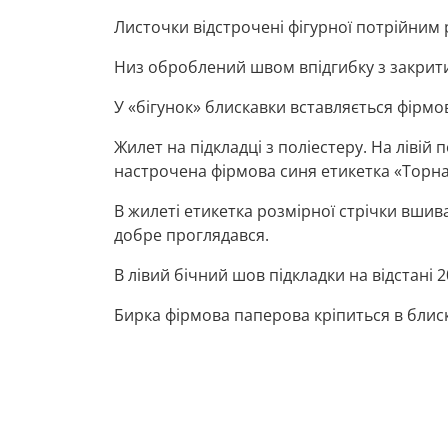
Листочки відстрочені фігурної потрійним р
Низ оброблений швом впідгибку з закрити
У «бігунок» блискавки вставляється фірмо
Жилет на підкладці з поліестеру. На лівій 
настрочена фірмова синя етикетка «Торна
В жилеті етикетка розмірної стрічки вшива
добре проглядався.
В лівий бічний шов підкладки на відстані 
Бирка фірмова паперова кріпиться в блис