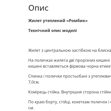
Опис
Жилет утеплений «Ромбик»
Технічний опис моделі
Жилет з центральною застібкою на блискав
На поличках жилета дві прорізних кишені з
кишені вставляється фірмова чорна етике
Спинка і полички простьобані з утеплюва
7,0см.
Комірець стійка. Внутрішня сторона стійки 
По краю борту, стійці, кокеткам поличок 
см.