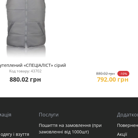
утеплений «СПЕЦІАЛІСТ» сірий
Код товару: 43702
Купити
880.02 грн
-10%
880.02 грн
792.00 грн
мація
Послуги
Додатко
Пошиття на замовлення (при
Повернен
замовленні від 1000шт)
одягу і взуття
Акції