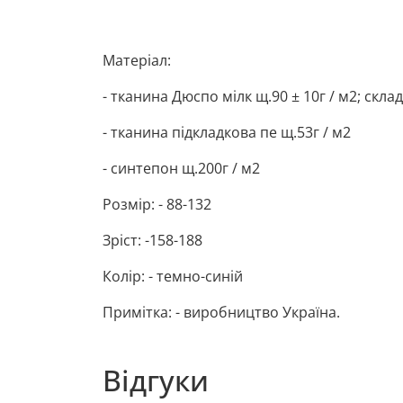
Матеріал:
- тканина Дюспо мілк щ.90 ± 10г / м2; скла
- тканина підкладкова пе щ.53г / м2
- синтепон щ.200г / м2
Розмір: - 88-132
Зріст: -158-188
Колір: - темно-синій
Примітка: - виробництво Україна.
Відгуки