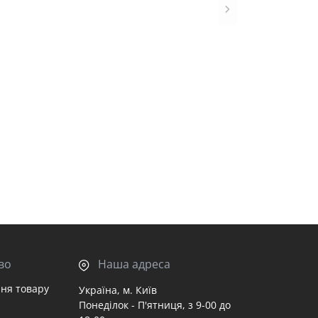
во
Наша адреса
ня товару
Україна, м. Київ
Понеділок - П'ятниця, з 9-00 до