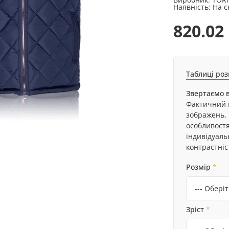
Наявність:
На с
820.02
Таблиці роз
Звертаємо в
Фактичний к
зображень, 
особливост
індивідуал
контрастніс
Розмір
*
Зріст
*