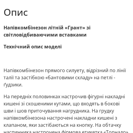
Опис
Напівкомбінезон літній «Грант» зі
світловідбиваючими вставками
Технічний опис моделі
Напівкомбінезон прямого силуету, відрізний по лінії
талії та застібкою «бантовими складу» на петлі -
ґудзики.
На передніх половинках настрочив фігурні накладні
кишені зі скошеними кутами, що входять в бокові
шви і шов приточування нагрудника. На грудку
напівкомбінезона настрочені накладни кишені з
клапаном, яки застібаються на кнопку. На обтачку
наспинника настрочена фірмова етикетка «Торнадо»