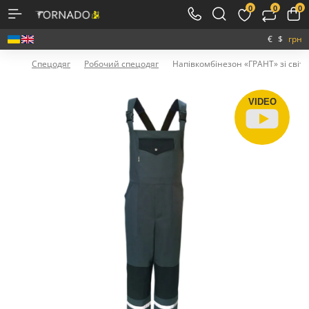
0
0
0
€
$
грн
Спецодяг
Робочий спецодяг
Напівкомбінезон «ГРАНТ» зі сві
VIDEO