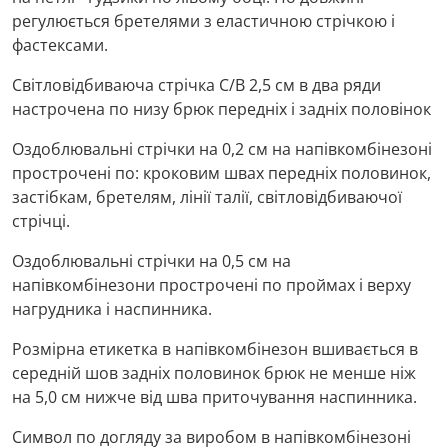
регулюється бретелями з еластичною стрічкою і
фастексами.
Світловідбиваюча стрічка С/В 2,5 см в два ряди
настрочена по низу брюк передніх і задніх половінок
Оздоблювальні стрічки на 0,2 см на напівкомбінезоні
прострочені по: кроковим швах передніх половинок,
застібкам, бретелям, лінії талії, світловідбиваючої
стрічці.
Оздоблювальні стрічки на 0,5 см на
напівкомбінезони прострочені по проймах і верху
нагрудника і наспинника.
Розмірна етикетка в напівкомбінезон вшивається в
середній шов задніх половинок брюк не менше ніж
на 5,0 см нижче від шва приточування наспинника.
Символ по догляду за виробом в напівкомбінезоні