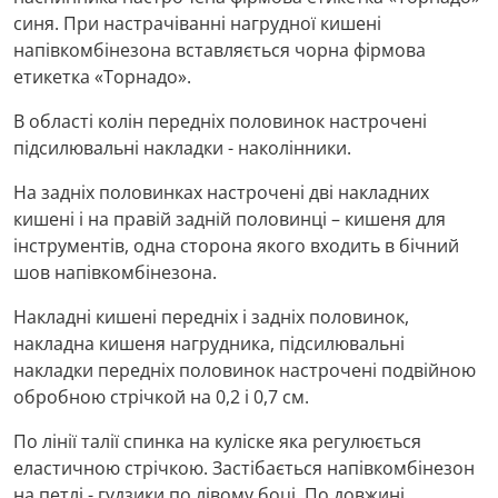
синя. При настрачіванні нагрудної кишені
напівкомбінезона вставляється чорна фірмова
етикетка «Торнадо».
В області колін передніх половинок настрочені
підсилювальні накладки - наколінники.
На задніх половинках настрочені дві накладних
кишені і на правій задній половинці – кишеня для
інструментів, одна сторона якого входить в бічний
шов напівкомбінезона.
Накладні кишені передніх і задніх половинок,
накладна кишеня нагрудника, підсилювальні
накладки передніх половинок настрочені подвійною
обробною стрічкой на 0,2 і 0,7 см.
По лінії талії спинка на куліске яка регулюється
еластичною стрічкою. Застібається напівкомбінезон
на петлі - гудзики по лівому боці. По довжині