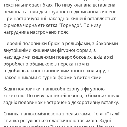
текстильних застібках. По низу клапана вставлена
ремінна тасьма для зручності відкривання кишені.
При настрочуванні накладної кишені вставляється
фірмова чорна етикетка "Торнадо". По низу
нагрудника настрочено пояс.
Передні половинки брюк з рельєфами, з боковими
внутрішніми кишенями фігурної форми, з
накладними кишенями поверх бокових, вхід в які
оброблено обшивкою з перекантом із
оздоблювальної тканини лимонного кольору, з
наколінниками фігурної форми з виточками.
Задні половинки напівкобінезону з фігурною
кокеткою. По низу напівкобінезона, в бокових швах
задніх половинок настрочено декоротивну вставку.
Спинка напівкомбінезона з рельєфами. По лінії талії
спинка регулюється еластичною тасьмою. Задні