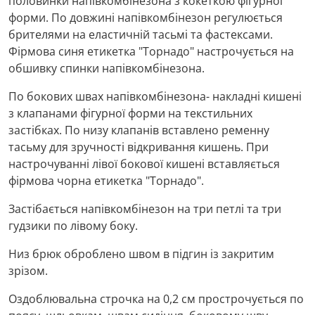
половинки напівкомбінезона з кокеткою фігурної
форми. По довжині напівкомбінезон регулюється
брителями на еластичній тасьмі та фастексами.
Фірмова синя етикетка "Торнадо" настрочується на
обшивку спинки напівкомбінезона.
По бокових швах напівкомбінезона- накладні кишені
з клапанами фігурної форми на текстильних
застібках. По низу клапанів вставлено ременну
тасьму для зручності відкривання кишень. При
настрочуванні лівої бокової кишені вставляється
фірмова чорна етикетка "Торнадо".
Застібається напівкомбінезон на три петлі та три
гудзики по лівому боку.
Низ брюк оброблено швом в підгин із закритим
зрізом.
Оздоблювальна строчка на 0,2 см прострочується по