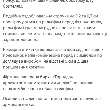
поясу, шльовкам, швам сидіння, боковому шву,
брителям.
Подвійна оздоблювальна строчка на 0,2 та 0,7 см
прострочуються по рельефам передніх половинок,
рельєфам і краям нагрудника, рельєфам і краям
спинки, кишеням та клапанам, наколінникам, кокетці
задніх половинок.
Розмірна етикетка вшивається в шов сидіння задніх
половинок напівкомбінезона поряд з символом по
догляду за виробом, на відстані 5 см від шва
пришивання кокетки.
Фірмова паперова бирка «Торнадо»
ярликотримачем кріпиться до лівої половинки
напівкомбінезона в області гульфіка.
Особливість: для пошиття костюма застосовуються
армовані нитки.