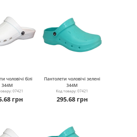
и чоловічі білі
Пантолети чоловічі зелені
344М
344М
Купити
Купити
товару: 07421
Код товару: 07421
5.68 грн
295.68 грн