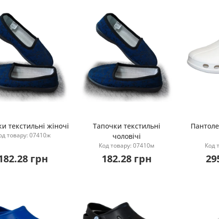
и текстильні жіночі
Тапочки текстильні
Пантолет
од товару: 07410ж
чоловічі
Купити
Купити
Код товару: 07410м
Код 
182.28 грн
182.28 грн
29