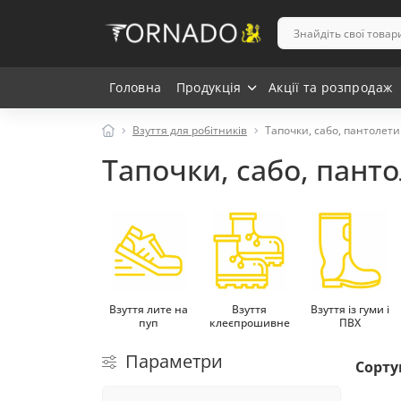
Головна
Продукція
Акції та розпродаж
Взуття для робітників
Тапочки, сабо, пантолети
Тапочки, сабо, пант
Взуття лите на
Взуття
Взуття із гуми і
пуп
клеєпрошивне
ПВХ
Параметри
Сорту