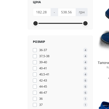
ЦІНА
-
грн
РОЗМІР
36-37
4
37,5-38
4
39-40
4
Тапочк
К
40-41
6
40,5-41
4
42-43
6
44-45
6
46-47
6
36
1
37
1