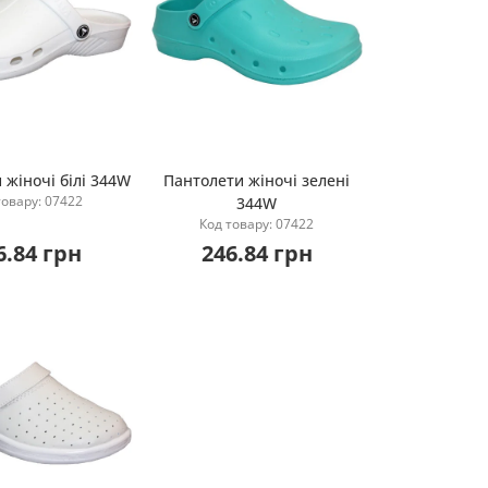
 жіночі білі 344W
Пантолети жіночі зелені
товару: 07422
344W
Купити
Купити
Код товару: 07422
6.84 грн
246.84 грн