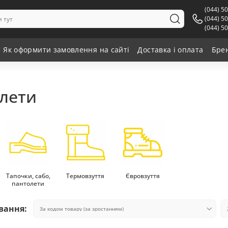
(044) 5
(044) 5
(044) 5
Як оформити замовлення на сайті
Доставка і оплата
Бре
олети
Тапочки, сабо,
Термовзуття
Євровзуття
пантолети
вання: