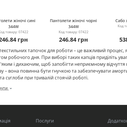
олети жіночі сині
Пантолети жіночі чорні
Сабо 
Код т
344W
344W
Купити
Купити
Код товару: 07422
Код товару: 07422
246.84 грн
246.84 грн
53
текстильних тапочок для роботи – це важливий процес, 
ом робочого дня. При виборі таких капців приділіть уваг
'яким і дихаючим, щоб запобігти неприємному відчуття в
ву – вона повинна бути гнучкою та забезпечувати аморт
та суглоби при тривалій стоячій роботі.
нути
 важливо, щоб капці мали хорошу підтримку стопи, щоб
заним з неправильним положенням ноги. Приділяйте уваг
ка, щоб забезпечити надійну фіксацію тапочок на нозі та 
борі розміру переконайтеся, що капці ідеально підходят
мація
форту. Якщо можливо, приміряйте кілька варіантів та виб
Послуги
Додатко