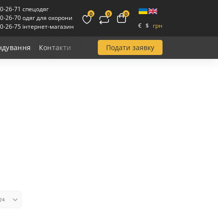
00-26-71 спецодяг
0
0
0
00-26-70 одяг для охорони
€
$
грн
00-26-75 інтернет-магазин
Подати заявку
ндування
Контакти