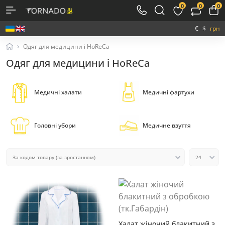
0
0
0
€
$
грн
Одяг для медицини і HoReCa
Одяг для медицини і HoReCa
Медичні халати
Медичні фартухи
Головні убори
Медичне взуття
Халат жіночий блакитний з