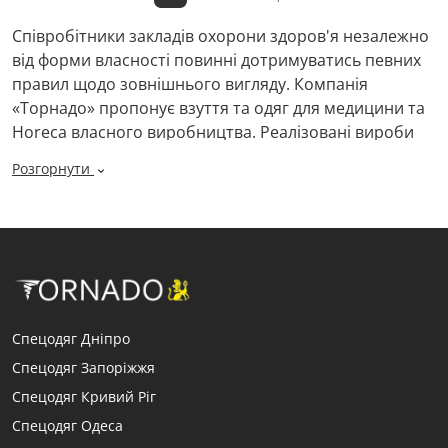
Співробітники закладів охорони здоров'я незалежно
від форми власності повинні дотримуватись певних
правил щодо зовнішнього вигляду. Компанія
«Торнадо» пропонує взуття та одяг для медицини та
Horeca власного виробництва. Реалізовані вироби
повною мірою відповідають вимогам національних і
Розгорнути
міжнародних стандартів.
Медичний одяг та взуття призначений для носіння
співробітниками лікарень, поліклінік, госпіталів та
інших організацій. Раніше для цих цілей
використовувалися виключно білі чоловічі та жіночі
халати. В даний час асортимент суттєво розширений
Спецодяг Дніпро
та доповнений костюмами, більш пристосованими
та зручними для роботи медперсоналу різних
Спецодяг Запоріжжя
спеціальностей.
Спецодяг Кривий Ріг
Спецодяг Одеса
Каталог медичного одягу