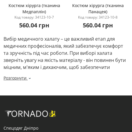
Костюм хірурга (тканина
Костюм хірурга (тканина
Медпаплін)
Панацея)
Купити
Купити
Код товару: 34123-10-7
Код товару: 34123-10-8
560.04 грн
560.04 грн
Вибір медичного халату – це важливий етап для
медичних професіоналів, який забезпечує комфорт
та зручність під час роботи. При виборі халата
зверніть увагу на якість матеріалу - він повинен бути
міцним, м'яким і дихаючим, щоб забезпечити
комфортне відчуття на шкірі протягом тривалих змін.
Розгорнути
Розмір також має значення, виберіть халат, який
ідеально відповідає вашій статурі, щоб забезпечити
свободу рухів та комфортну посадку. Важливо також
звернути увагу на дизайн халату - він має бути
функціональним та практичним, із зручними
кишенями для зберігання медичних інструментів чи
інших необхідних предметів. Якщо ваша робота
Спецодяг Дніпро