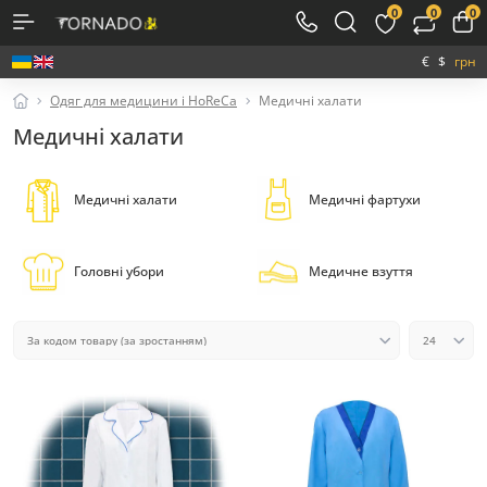
0
0
0
€
$
грн
Одяг для медицини і HoReCa
Медичні халати
Медичні халати
Медичні халати
Медичні фартухи
Головні убори
Медичне взуття