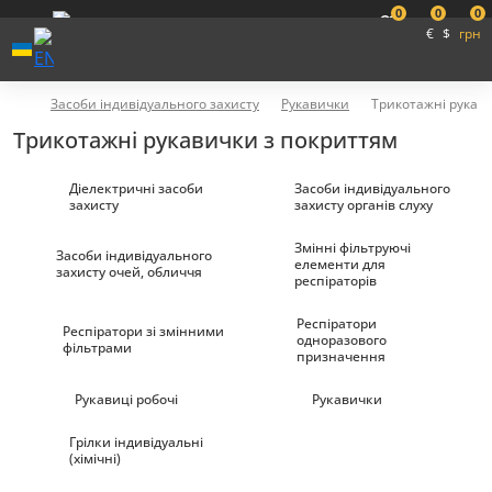
0
0
0
€
$
грн
Засоби індивідуального захисту
Рукавички
Трикотажні рукав
Трикотажні рукавички з покриттям
Діелектричні засоби
Засоби індивідуального
захисту
захисту органів слуху
Змінні фільтруючі
Засоби індивідуального
елементи для
захисту очей, обличчя
респіраторів
Респіратори
Респіратори зі змінними
одноразового
фільтрами
призначення
Рукавиці робочі
Рукавички
Грілки індивідуальні
(хімічні)