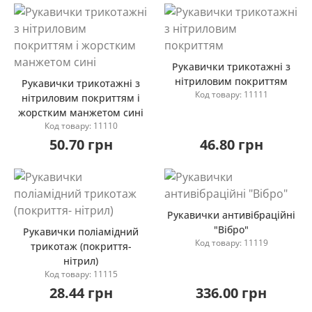
Рукавички трикотажні з
нітриловим покриттям
Рукавички трикотажні з
Код товару: 11111
нітриловим покриттям і
Купити
жорстким манжетом сині
Купити
Код товару: 11110
50.70 грн
46.80 грн
Рукавички антивібраційні
"Вібро"
Рукавички поліамідний
Код товару: 11119
трикотаж (покриття-
Купити
нітрил)
Купити
Код товару: 11115
28.44 грн
336.00 грн