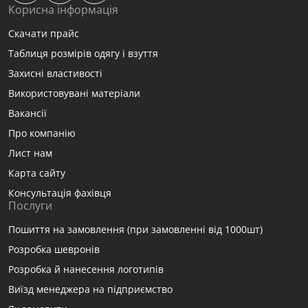
з антипілінговою обробкою. Вона оснащена високим
Корисна інформація
коміром, застібкою-блискавкою на всю довжину та
Скачати прайс
численними кишенями. Підходить для
Таблиця розмірів одягу і взуття
повсякденного носіння, чергувань, тренувань або
Захисні властивості
поїздок на природу.
Використовувані матеріали
Куртка Storm — утеплений варіант із сучасним
Вакансії
синтетичним наповнювачем. Зовнішня тканина має
Про компанію
водовідштовхувальні властивості та стійка до вітру.
Ергономічний крій не сковує рухів, дозволяючи
Лист нам
використовувати одяг у динамічному середовищі.
Карта сайту
Консультація фахівця
Всі вироби розроблені з акцентом на практичну
Послуги
користь. Вони поєднують функціональність, сучасний
крій і стриманий дизайн, що підходить до різного
Пошиття на замовлення (при замовленні від 1000шт)
одягу та умов експлуатації.
Розробка шевронів
Розробка й нанесення логотипів
Переваги тактичного одягу 1991
Виїзд менеджера на підприємство
Тактична лінійка бренду 1991 створюється з