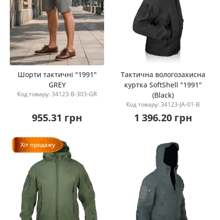
Шорти тактичні "1991"
Тактична вологозахисна
GREY
куртка SoftShell "1991"
Купити
Купити
Код товару: 34123-B-303-GR
(Black)
Код товару: 34123-JA-01-B
955.31 грн
1 396.20 грн
Хіт продажу