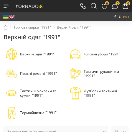
0
0
0
€
$
грн
Торгова марка "1991"
Верхній одяг "1991"
Верхній одяг "1991"
Верхній одяг "1991"
Головні убори "1991"
Тактичні рукавички
Поясні ремені "1991"
"1991"
Тактичні рюкзаки та
Футболки тактичні
сумки "1991"
"1991"
Термобілизна "1991"