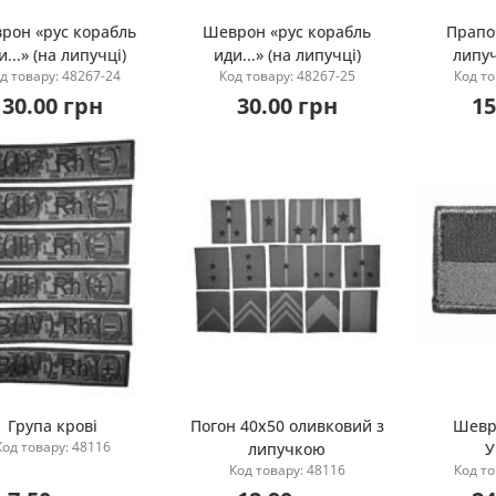
рон «рус корабль
Шеврон «рус корабль
Прапо
и...» (на липучці)
иди...» (на липучці)
липу
Купити
Купити
д товару: 48267-24
Код товару: 48267-25
Код то
30.00 грн
30.00 грн
15
Група крові
Погон 40х50 оливковий з
Шевр
Код товару: 48116
липучкою
У
Повідомити мене
Повідомити мене
П
Код товару: 48116
Код то