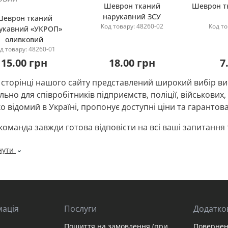
Шеврон тканий
Шеврон т
нарукавний ЗСУ
Шеврон тканий
Код товару: 48260-02
Код то
укавний «УКРОП»
Повідомити мене
П
оливковий
Повідомити мене
д товару: 48260-01
15.00 грн
18.00 грн
7
 сторінці нашого сайту представлений широкий вибір вис
льно для співробітників підприємств, поліції, військових
 відомий в Україні, пропонує доступні ціни та гарантова
команда завжди готова відповісти на всі ваші запитанн
серед нашого асортименту товарів. У цьому короткому о
нути
улярніших товарів у даній категорії нашого сайту, щоб
ене рішення.
р нарукавного шеврона
нарукавного шеврона - це крок у світ ідентифікації та ви
мація
Послуги
Додатко
 бути відображені на манері, зручній для військовослужб
, який буде символом його приналежності до певного пі
Пошиття на замовлення (при
Повернен