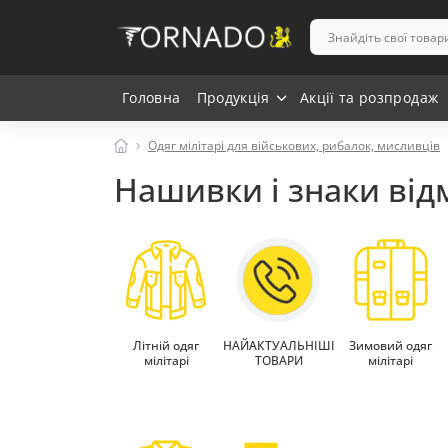
Головна
Продукція
Акції та розпродаж
Одяг мілітарі для військових, рибалок, мисливців
Нашивки і знаки від
Літній одяг
НАЙАКТУАЛЬНІШІ
Зимовий одяг
мілітарі
ТОВАРИ
мілітарі