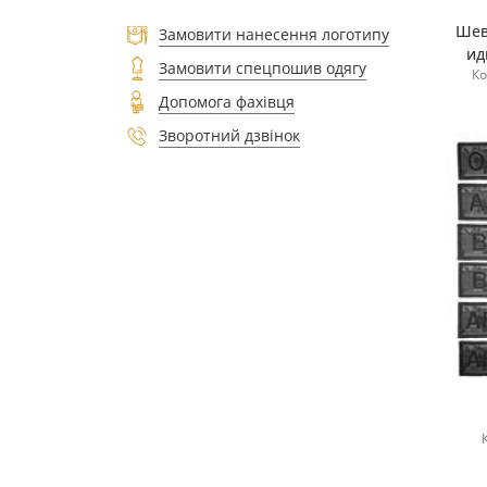
Шев
Замовити нанесення логотипу
ид
Замовити спецпошив одягу
Ко
Допомога фахівця
Зворотний дзвінок