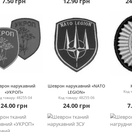
7.50 грн
12.90 грн
24
врон нарукавний
Шеврон нарукавний «NATO
Код 
«УКРОП»
LEGION»
Повідомити мене
Повідомити мене
П
д товару: 48255-04
Код товару: 48255-06
24.00 грн
24.00 грн
7