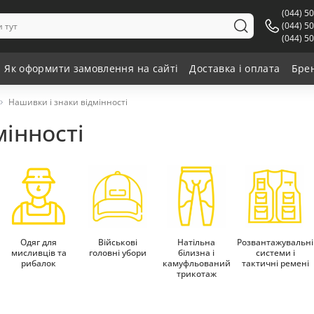
(044) 5
(044) 5
(044) 5
Як оформити замовлення на сайті
Доставка і оплата
Бре
Нашивки і знаки відмінності
мінності
Одяг для
Військові
Натільна
Розвантажувальні
мисливців та
головні убори
білизна і
системи і
рибалок
камуфльований
тактичні ремені
трикотаж