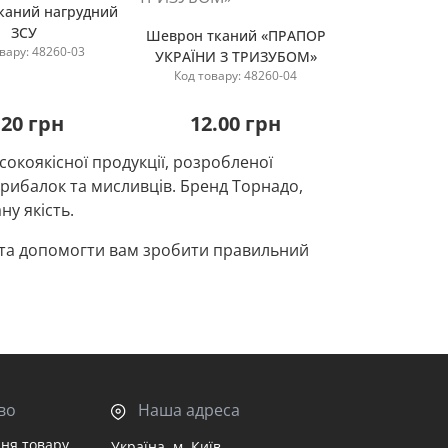
каний нагрудний
ЗСУ
Шеврон тканий «ПРАПОР
вару: 48260-03
УКРАЇНИ З ТРИЗУБОМ»
овідомити мене
Код товару: 48260-04
Повідомити мене
.20 грн
12.00 грн
окоякісної продукції, розробленої
, рибалок та мисливців. Бренд Торнадо,
ну якість.
я та допомогти вам зробити правильний
гляді ми розповімо про переваги
 допомогти вам орієнтуватися та прийняти
знання, де його особистість та досягнення
во
Наша адреса
овця. Як захисник своєї країни він шукає
дрозділу або здобутків.
ня товару
Україна, м. Київ