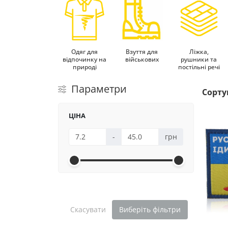
Одяг для
Взуття для
Ліжка,
відпочинку на
військових
рушники та
природі
постільні речі
Параметри
Сорту
ЦІНА
-
грн
Скасувати
Виберіть фільтри