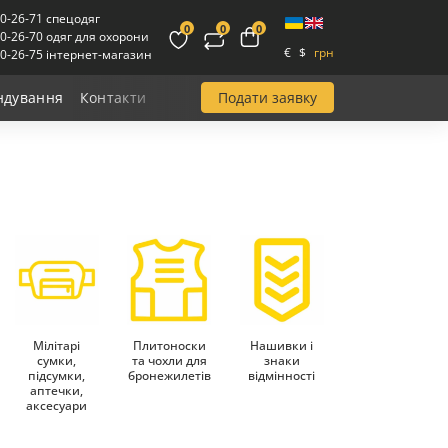
00-26-71 спецодяг
0
0
0
00-26-70 одяг для охорони
€
$
грн
00-26-75 інтернет-магазин
Подати заявку
ндування
Контакти
Мілітарі
Плитоноски
Нашивки і
сумки,
та чохли для
знаки
підсумки,
бронежилетів
відмінності
аптечки,
аксесуари