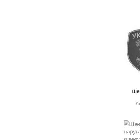
Ше
Ко