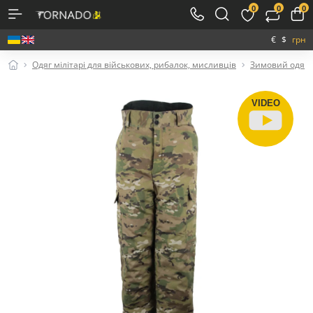
0
0
0
€
$
грн
Одяг мілітарі для військових, рибалок, мисливців
Зимовий одяг м
VIDEO