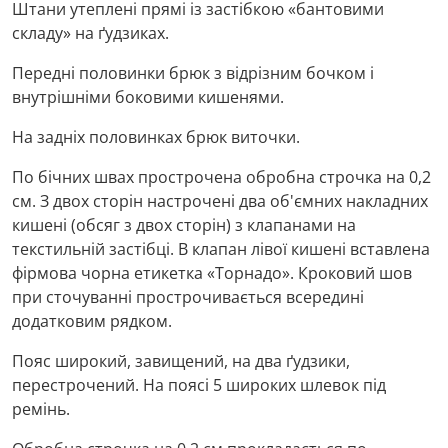
Штани утеплені прямі із застібкою «бантовими
складу» на ґудзиках.
Передні половинки брюк з відрізним бочком і
внутрішніми боковими кишенями.
На задніх половинках брюк виточки.
По бічних швах прострочена обробна строчка на 0,2
см. З двох сторін настрочені два об'ємних накладних
кишені (обсяг з двох сторін) з клапанами на
текстильній застібці. В клапан лівої кишені вставлена ​​
фірмова чорна етикетка «Торнадо». Кроковий шов
при сточуванні прострочивається всередині
додатковим рядком.
Пояс широкий, завищений, на два ґудзики,
перестрочений. На поясі 5 широких шлевок під
ремінь.