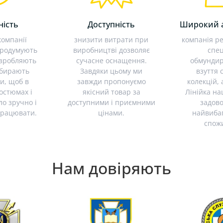
ність
Доступність
Широкий 
компанії
знизити витрати при
компанія ре
продумують
виробництві дозволяє
спец
озробляють
сучасне оснащення.
обмундир
ідбирають
Завдяки цьому ми
взуття 
и, щоб в
завжди пропонуємо
колекцій, 
костюмах і
якісний товар за
Лінійка на
ло зручно і
доступними і приємними
задов
працювати.
цінами.
найвиба
спож
Нам довіряють