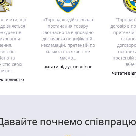
азначити, що
«Торнадо» здійснювало
"Торнадо
ідрізняється
постачання товару
договір в п
конкурентів
своєчасно та відповідно
- претензій
виконання
до заявок-специфікацій.
встано
лення,
Рекламацій, претензій по
договоро
вністю,
кількості та якості не
поставки
істю та
маємо…
претензій 
істю своїх
вбач
читати відгук повністю
ників…
читати від
ук повністю
Давайте почнемо співпрацю