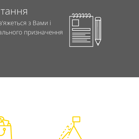
итання
'яжеться з Вами і
ціального призначення