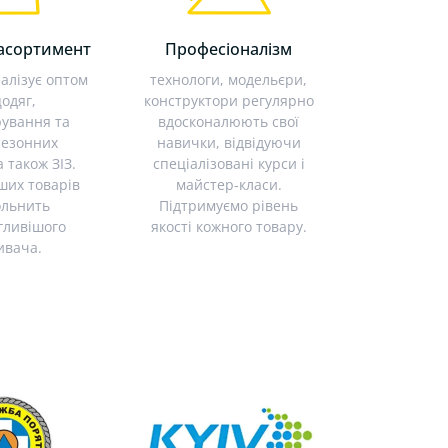
асортимент
Професіоналізм
алізує оптом
технологи, модельєри,
одяг,
конструктори регулярно
ування та
вдосконалюють свої
сезонних
навички, відвідуючи
а також ЗІЗ.
спеціалізовані курси і
ших товарів
майстер-класи.
ольнить
Підтримуємо рівень
гливішого
якості кожного товару.
ивача.