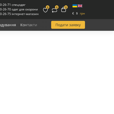
00-26-71 спецодяг
0
0
0
00-26-70 одяг для охорони
€
$
грн
00-26-75 інтернет-магазин
Подати заявку
ндування
Контакти