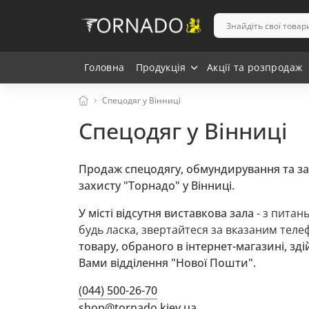
Головна
Продукція
Акції та розпродаж
Спецодяг у Вінниці
Спецодяг у Вінниці
Продаж спецодягу, обмундирування та за
захисту "Торнадо" у Вінниці.
У місті відсутня виставкова зала
- з питань
будь ласка, звертайтеся за вказаним те
товару, обраного в інтернет-магазині, зд
Вами відділення "Нової Пошти".
(044) 500-26-70
shop@tornado.kiev.ua