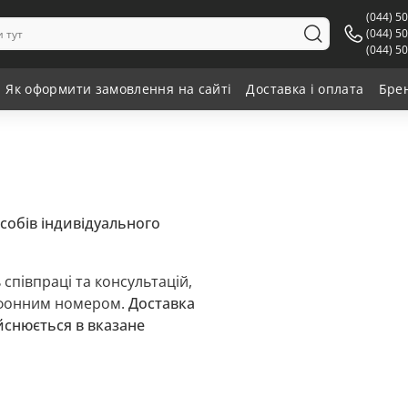
(044) 5
(044) 5
(044) 5
Як оформити замовлення на сайті
Доставка і оплата
Бре
собів індивідуального
 співпраці та консультацій,
лефонним номером.
Доставка
ійснюється в вказане