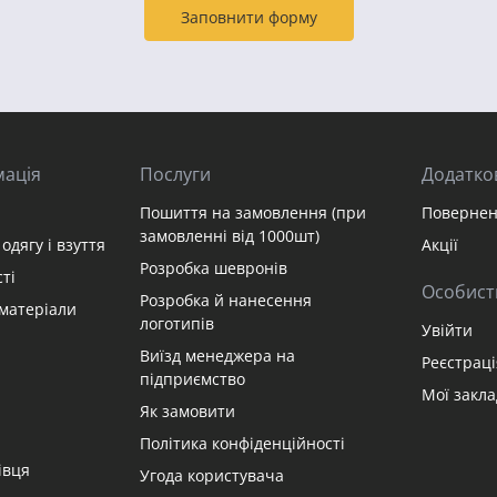
Заповнити форму
мація
Послуги
Додатко
Пошиття на замовлення (при
Повернен
замовленні від 1000шт)
одягу і взуття
Акції
Розробка шевронів
ті
Особист
Розробка й нанесення
матеріали
логотипів
Увійти
Виїзд менеджера на
Реєстраці
підприємство
Мої закл
Як замовити
Політика конфіденційності
івця
Угода користувача