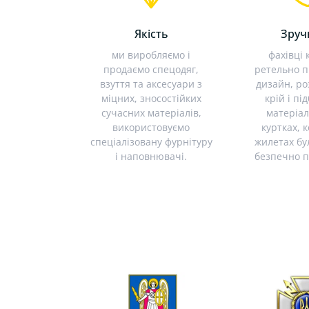
Якість
Зруч
ми виробляємо і
фахівці 
продаємо спецодяг,
ретельно 
взуття та аксесуари з
дизайн, р
міцних, зносостійких
крій і п
сучасних матеріалів,
матеріал
використовуємо
куртках, 
спеціалізовану фурнітуру
жилетах бу
і наповнювачі.
безпечно 