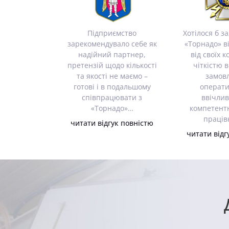
Підприємство
Хотілося б з
зарекомендувало себе як
«Торнадо» в
надійний партнер,
від своїх 
претензій щодо кількості
чіткістю 
та якості не маємо –
замов
готові і в подальшому
операти
співпрацювати з
ввічлив
«Торнадо»…
компетентн
праців
читати відгук повністю
читати відг