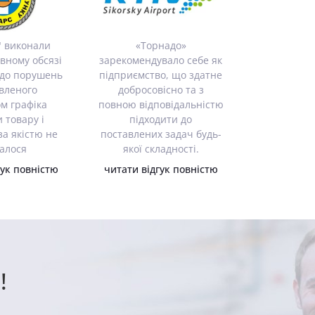
" виконали
«Торнадо»
овному обсязі
зарекомендувало себе як
 до порушень
підприємство, що здатне
вленого
добросовісно та з
м графіка
повною відповідальністю
 товару і
підходити до
за якістю не
поставлених задач будь-
алося
якої складності.
гук повністю
читати відгук повністю
!